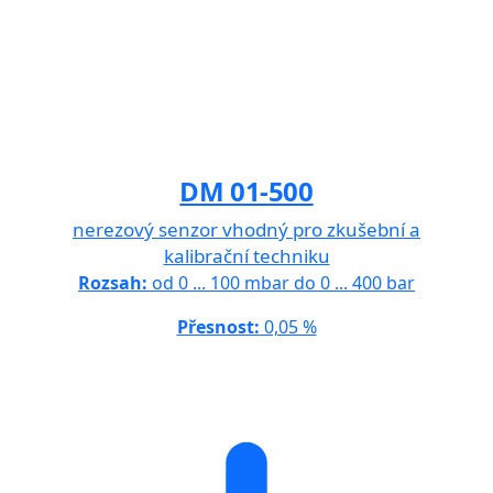
DM 01-500
nerezový senzor vhodný pro zkušební a
kalibrační techniku
Rozsah:
od 0 ... 100 mbar do 0 ... 400 bar
Přesnost:
0,05 %